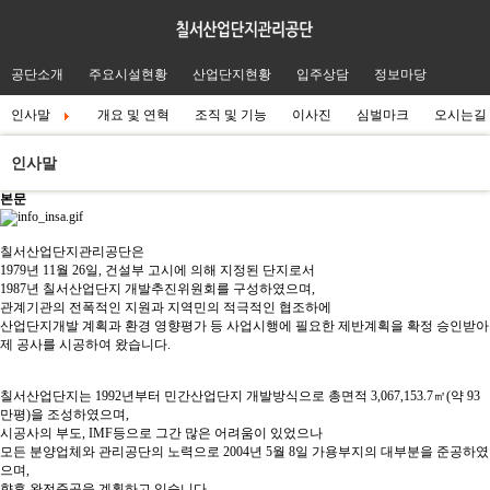
공단소개
주요시설현황
산업단지현황
입주상담
정보마당
인사말
개요 및 연혁
조직 및 기능
이사진
심벌마크
오시는길
인사말
본문
칠서산업단지관리공단은
1979년 11월 26일, 건설부 고시에 의해 지정된 단지로서
1987년 칠서산업단지 개발추진위원회를 구성하였으며,
관계기관의 전폭적인 지원과 지역민의 적극적인 협조하에
산업단지개발 계획과 환경 영향평가 등 사업시행에 필요한 제반계획을 확정 승인받아
제 공사를 시공하여 왔습니다.
칠서산업단지는 1992년부터 민간산업단지 개발방식으로 총면적 3,067,153.7㎡(약 93
만평)을 조성하였으며,
시공사의 부도, IMF등으로 그간 많은 어려움이 있었으나
모든 분양업체와 관리공단의 노력으로 2004년 5월 8일 가용부지의 대부분을 준공하였
으며,
향후 완전준공을 계획하고 있습니다.