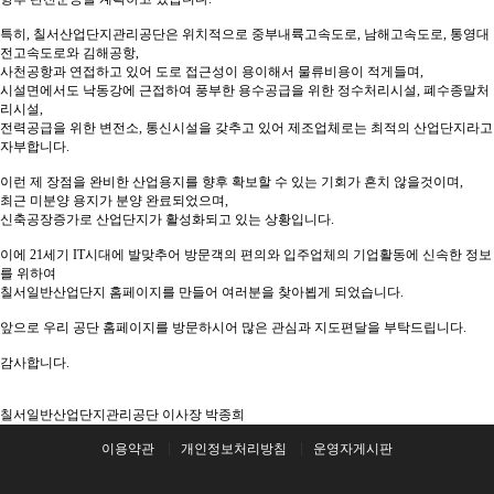
특히, 칠서산업단지관리공단은 위치적으로 중부내륙고속도로, 남해고속도로, 통영대
전고속도로와 김해공항,
사천공항과 연접하고 있어 도로 접근성이 용이해서 물류비용이 적게들며,
시설면에서도 낙동강에 근접하여 풍부한 용수공급을 위한 정수처리시설, 폐수종말처
리시설,
전력공급을 위한 변전소, 통신시설을 갖추고 있어 제조업체로는 최적의 산업단지라고
자부합니다.
이런 제 장점을 완비한 산업용지를 향후 확보할 수 있는 기회가 흔치 않을것이며,
최근 미분양 용지가 분양 완료되었으며,
신축공장증가로 산업단지가 활성화되고 있는 상황입니다.
이에 21세기 IT시대에 발맞추어 방문객의 편의와 입주업체의 기업활동에 신속한 정보
를 위하여
칠서일반산업단지 홈페이지를 만들어 여러분을 찾아뵙게 되었습니다.
앞으로 우리 공단 홈페이지를 방문하시어 많은 관심과 지도편달을 부탁드립니다.
감사합니다.
칠서일반산업단지관리공단 이사장 박종희
이용약관
개인정보처리방침
운영자게시판